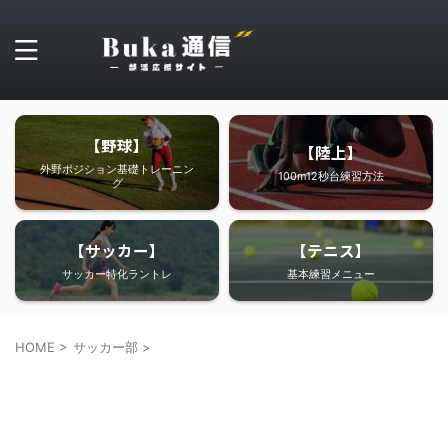
【野球】
【陸上】
外野ポジション基礎トレーニン
100m12秒台練習方法
グ
【サッカー】
【テニス】
サッカー特化ラントレ
基本練習メニュー
HOME
>
サッカー部
>