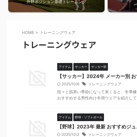
外野ポジション基礎トレーニング
HOME
>
トレーニングウェア
トレーニングウェア
アイテム
サッカー
サッカー部
【サッカー】2024年 メーカー別 お
2025/10/6
トレーニングウェア
段々と肌寒い季節になって来くると、冬季練
おすすめする男性向け冬用ウェアを紹介してい
アイテム
野球・ソフトボール
【野球】2023年 最新 おすすめ
2025/10/2
トレーニングウェア